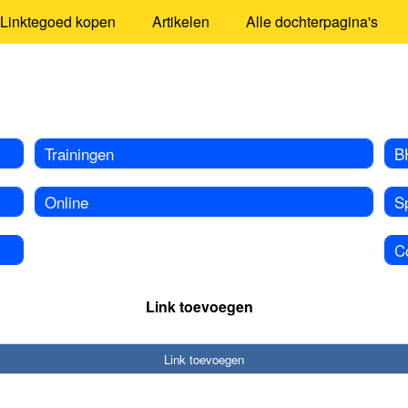
Linktegoed kopen
Artikelen
Alle dochterpagina's
Trainingen
B
Online
S
C
Link toevoegen
Link toevoegen