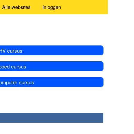
Alle websites
Inloggen
HV cursus
poed cursus
omputer cursus