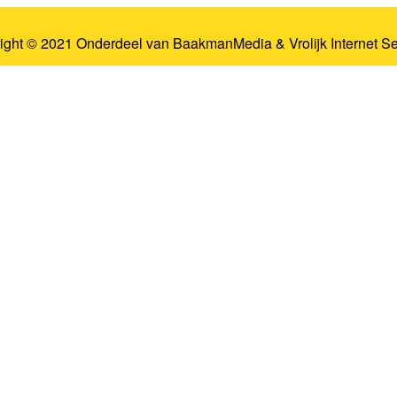
ight © 2021 Onderdeel van
BaakmanMedia
&
Vrolijk Internet S